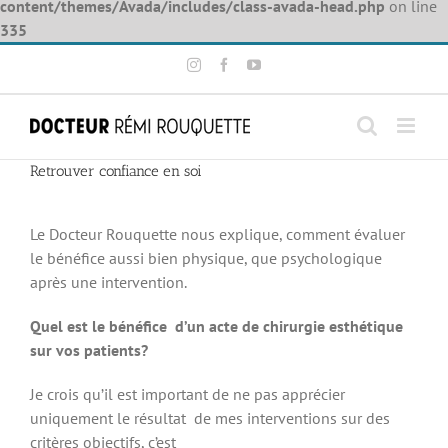
content/themes/Avada/includes/class-avada-head.php
on line
335
Skip
Instagram
Facebook
YouTube
to
content
Retrouver confiance en soi
View
Larger
Le Docteur Rouquette nous explique, comment évaluer
Image
le bénéfice aussi bien physique, que psychologique
après une intervention.
Quel e
st le bénéfice d’un acte de chirurgie esthétique
sur vos patients?
Je crois qu’il est important de ne pas apprécier
uniquement le résultat de mes interventions sur des
critères objectifs, c’est