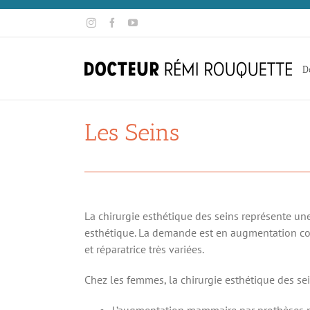
Skip
Instagram
Facebook
YouTube
to
content
D
Les Seins
La chirurgie esthétique des seins représente une 
esthétique. La demande est en augmentation con
et réparatrice très variées.
Chez les femmes, la chirurgie esthétique des se
L’augmentation mammaire par prothèses ma