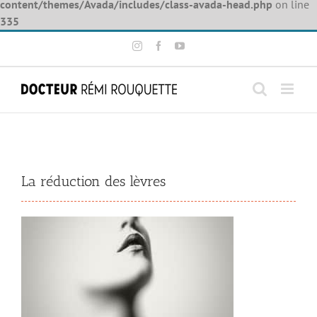
content/themes/Avada/includes/class-avada-head.php
on line
335
Skip
Instagram
Facebook
YouTube
to
content
View
Larger
Image
La réduction des lèvres